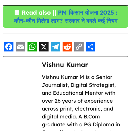
🟦
Read also ||
PM किसान योजना 2025 :
कौन-कौन मिलेगा लाभ? सरकार ने बदले कई नियम
F
E
W
X
T
R
C
S
a
m
h
e
e
o
h
Vishnu Kumar
c
a
a
l
d
p
a
Vishnu Kumar M is a Senior
e
i
t
e
d
y
r
Journalist, Digital Strategist,
b
l
s
g
i
L
e
and Educational Mentor with
o
A
r
t
i
over 26 years of experience
across print, electronic, and
o
p
a
n
digital media. A B.Com
k
p
m
k
graduate with a PG Diploma in