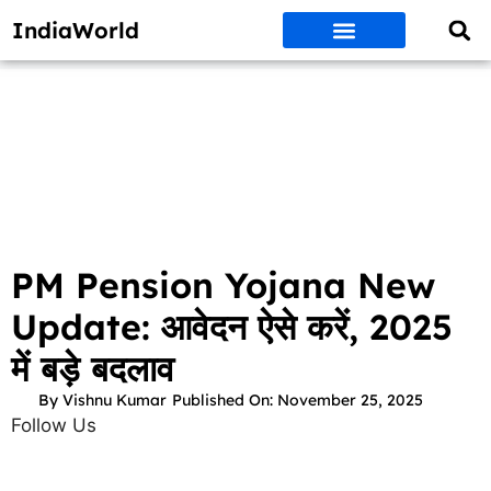
IndiaWorld
Money Matters
BEST DEALS
ET WORLD
Social Media
Auto & EVs
New Gadgets
AI & Engg
World News
Govt Schemes
PM Pension Yojana New
Update: आवेदन ऐसे करें, 2025
में बड़े बदलाव
By
Vishnu Kumar
Published On:
November 25, 2025
Follow Us