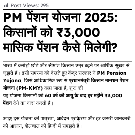
F
E
W
X
T
R
C
S
Post Views:
295
a
m
h
e
e
o
h
PM पेंशन योजना 2025:
c
a
a
l
d
p
a
किसानों को ₹3,000
e
i
t
e
d
y
r
b
l
s
g
i
L
e
मासिक पेंशन कैसे मिलेगी?
o
A
r
t
i
o
p
a
n
भारत में करोड़ों छोटे और सीमांत किसान उम्र बढ़ने पर आर्थिक सुरक्षा से
k
p
m
k
जूझते हैं। इसी समस्या को देखते हुए केंद्र सरकार ने
PM Pension
Yojana
, जिसे आधिकारिक रूप से
प्रधानमंत्री किसान मानधन पेंशन
योजना (PM-KMY)
कहा जाता है, शुरू की।
यह योजना किसानों को
60 वर्ष की आयु के बाद हर महीने ₹3,000
पेंशन
देने का वादा करती है।
आइए इस योजना की पात्रता, आवेदन प्रक्रिया और हर जरूरी जानकारी
को आसान, बोलचाल की हिन्दी में समझते हैं।